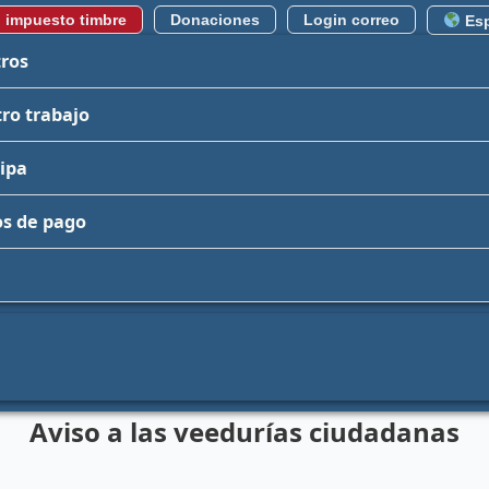
 impuesto timbre
Donaciones
Login correo
Esp
ros
ro trabajo
cipa
s de pago
ctica transmedia “Demos vía a la vida” para la ens
vas de los municipios no certificados del Valle del
icio de apertura del proceso de selecc
LICA
Aviso a las veedurías ciudadanas