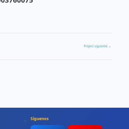
Project siguiente
→
Síguenos