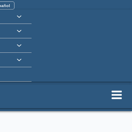
añol
eñanza y el aprendizaje de la
 Cauca” identificado con BPIN:
ión