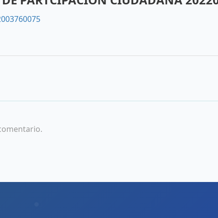
2003760075
comentario.