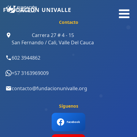
Ir
FUNDACIÓN UNIVALLE
al
contenido
Contacto
Carrera 27 # 4 - 15
San Fernando / Cali, Valle Del Cauca
602 3944862
+57 3163969009
contacto@fundacionunivalle.org
Síguenos
Facebook