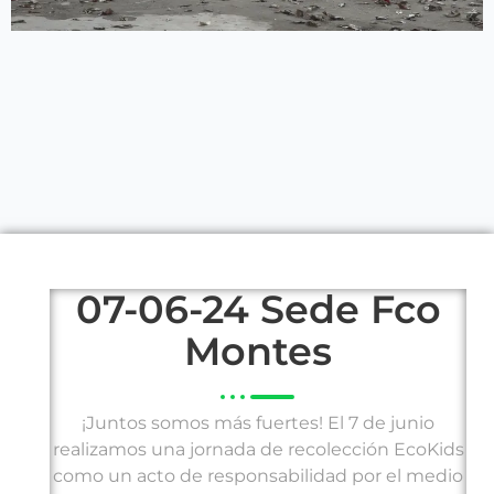
01:33
y
P
M
S
E
l
u
e
n
a
t
t
t
y
e
t
e
i
r
n
f
g
u
s
l
l
s
07-06-24 Sede Fco
c
Montes
r
e
e
¡Juntos somos más fuertes! El 7 de junio
n
realizamos una jornada de recolección EcoKids
como un acto de responsabilidad por el medio