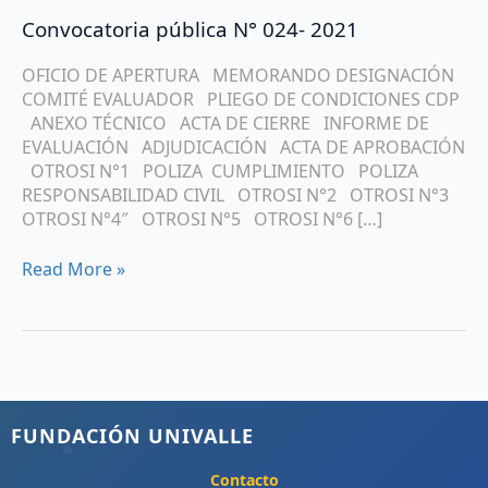
Convocatoria
Convocatoria pública N° 024- 2021
pública
N°
OFICIO DE APERTURA MEMORANDO DESIGNACIÓN
024-
COMITÉ EVALUADOR PLIEGO DE CONDICIONES CDP
2021
ANEXO TÉCNICO ACTA DE CIERRE INFORME DE
EVALUACIÓN ADJUDICACIÓN ACTA DE APROBACIÓN
OTROSI N°1 POLIZA CUMPLIMIENTO POLIZA
RESPONSABILIDAD CIVIL OTROSI N°2 OTROSI N°3
OTROSI N°4″ OTROSI N°5 OTROSI N°6 […]
Read More »
FUNDACIÓN UNIVALLE
Contacto