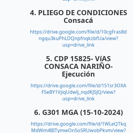
4. PLIEGO DE CONDICIONES
Consacá
https://drive.google.com/file/d/10cgFras8d
ngqu3kuPhLDQnpfnqkzbfUa/view?
usp=drive_link
5. CDP 15825- VíAS
CONSACA NARIÑO-
Ejecución
https://drive.google.com/file/d/151sr3OXA
F5eBY1VjiqUdwlj_nqdKJ5JQ/view?
usp=drive_link
6. G301 MGA (15-10-2024)
https://drive.google.com/file/d/1WLeQTkq
MdWm4BITymwOn5o5RUwobPkvm/view?