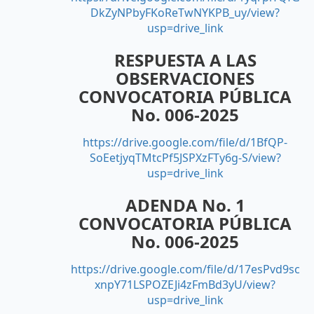
DkZyNPbyFKoReTwNYKPB_uy/view?
usp=drive_link
RESPUESTA A LAS
OBSERVACIONES
CONVOCATORIA PÚBLICA
No. 006-2025
https://drive.google.com/file/d/1BfQP-
SoEetjyqTMtcPf5JSPXzFTy6g-S/view?
usp=drive_link
ADENDA No. 1
CONVOCATORIA PÚBLICA
No. 006-2025
https://drive.google.com/file/d/17esPvd9sc
xnpY71LSPOZEJi4zFmBd3yU/view?
usp=drive_link