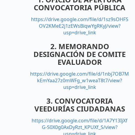
CONVOCATORIA PÚBLICA
https://drive.google.com/file/d/1sz9sOHFS
OV2KMeE2j1zEWsBiqwYgRKyJ/view?
usp=drive_link
2. MEMORANDO
DESIGNACIÓN DE COMITE
EVALUADOR
https://drive.google.com/file/d/1nbj7OB7M
kEmYaa27z0mWFg_w1weaT8t7/view?
usp=drive_link
3. CONVOCATORIA
VEEDURÍAS CIUDADANAS
https://drive.google.com/file/d/1A7Y13IjXf
G-S0X0g0AxDyRzt_KPUXf_S/view?
usp=drive_link