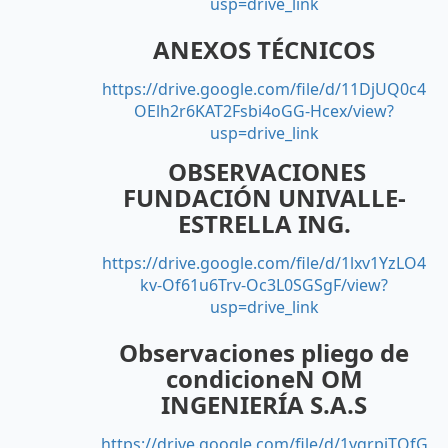
usp=drive_link
ANEXOS TÉCNICOS
https://drive.google.com/file/d/11DjUQ0c4
OElh2r6KAT2Fsbi4oGG-Hcex/view?
usp=drive_link
OBSERVACIONES
FUNDACIÓN UNIVALLE-
ESTRELLA ING.
https://drive.google.com/file/d/1lxv1YzLO4
kv-Of61u6Trv-Oc3L0SGSgF/view?
usp=drive_link
Observaciones pliego de
condicioneN OM
INGENIERÍA S.A.S
https://drive.google.com/file/d/1yqrpiTQfG