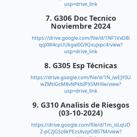
usp=drive_link
7. G306 Doc Tecnico
Noviembre 2024
https://drive.google.com/file/d/1NF1VxD8l
qqXW4cpUUkgal0G9QxuJxpc4/view?
usp=drive_link
8. G305 Esp Técnicas
https://drive.google.com/file/d/1N_iwEJY0U
wZMtiGcM8vNPkbIPX5MHlie/view?
usp=drive_link
9. G310 Analisis de Riesgos
(03-10-2024)
https://drive.google.com/file/d/1m_siLqUD
Z-pC2jGSz6kPEzsXvzpOBS7M/view?