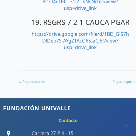
8i1O4eURL_31l7_ikNsNrbD/view?
usp=drive_link
19. RSGRS 7 2 1 CAUCA PGAR
https://drive.google.com/file/d/1BD_GlS7h
DlDee7S-AYgZTAcG65IaCJ5f/view?
usp=drive_link
←
Project anterior
Project siguien
FUNDACIÓN UNIVALLE
Contacto
Carrera 27 # 4 - 15