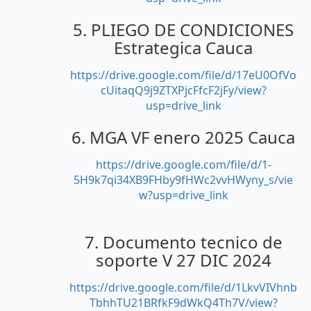
5. PLIEGO DE CONDICIONES
Estrategica Cauca
https://drive.google.com/file/d/17eU0OfVo
cUitaqQ9j9ZTXPjcFfcF2jFy/view?
usp=drive_link
6. MGA VF enero 2025 Cauca
https://drive.google.com/file/d/1-
5H9k7qi34XB9FHby9fHWc2vvHWyny_s/vie
w?usp=drive_link
7. Documento tecnico de
soporte V 27 DIC 2024
https://drive.google.com/file/d/1LkvVIVhnb
TbhhTU21BRfkF9dWkQ4Th7V/view?