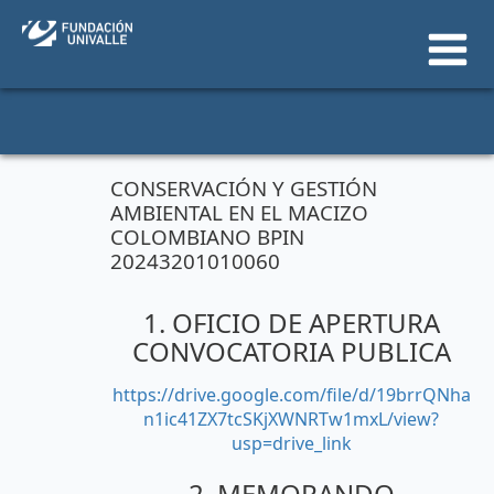
Ir
al
contenido
CONSERVACIÓN Y GESTIÓN
AMBIENTAL EN EL MACIZO
COLOMBIANO BPIN
20243201010060
1. OFICIO DE APERTURA
CONVOCATORIA PUBLICA
https://drive.google.com/file/d/19brrQNha
n1ic41ZX7tcSKjXWNRTw1mxL/view?
usp=drive_link
2. MEMORANDO