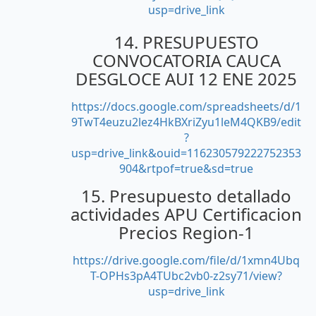
usp=drive_link
14. PRESUPUESTO
CONVOCATORIA CAUCA
DESGLOCE AUI 12 ENE 2025
https://docs.google.com/spreadsheets/d/1
9TwT4euzu2lez4HkBXriZyu1leM4QKB9/edit
?
usp=drive_link&ouid=116230579222752353
904&rtpof=true&sd=true
15. Presupuesto detallado
actividades APU Certificacion
Precios Region-1
https://drive.google.com/file/d/1xmn4Ubq
T-OPHs3pA4TUbc2vb0-z2sy71/view?
usp=drive_link