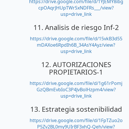
https://drive.google.com/file/d/1YJEMY8ibg
cpOAqrJHUpTWrSxNDFRs___/view?
usp=drive_link
11. Analisis de riesgo Inf-2
https://drive.google.com/file/d/15vkB3d55
mDAXoe6RpdIh6B_34AsY4Ayz/view?
usp=drive_link
12. AUTORIZACIONES
PROPIETARIOS-1
https://drive.google.com/file/d/1g61rPomj
GzQBmEvbIoC3P4JvBolHzpm4/view?
usp=drive_link
13. Estrategia sostenibilidad
https://drive.google.com/file/d/1FpTZuo2o
P5Zv2BL0my9UIrBF3xhQ-Qeh/view?