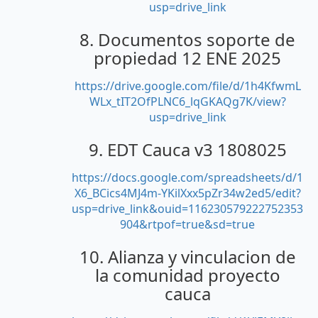
usp=drive_link
8. Documentos soporte de
propiedad 12 ENE 2025
https://drive.google.com/file/d/1h4KfwmL
WLx_tIT2OfPLNC6_lqGKAQg7K/view?
usp=drive_link
9. EDT Cauca v3 1808025
https://docs.google.com/spreadsheets/d/1
X6_BCics4MJ4m-YKilXxx5pZr34w2ed5/edit?
usp=drive_link&ouid=116230579222752353
904&rtpof=true&sd=true
10. Alianza y vinculacion de
la comunidad proyecto
cauca