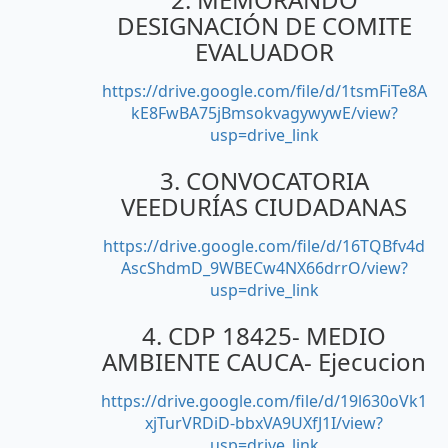
DESIGNACIÓN DE COMITE
EVALUADOR
https://drive.google.com/file/d/1tsmFiTe8A
kE8FwBA75jBmsokvagywywE/view?
usp=drive_link
3. CONVOCATORIA
VEEDURÍAS CIUDADANAS
https://drive.google.com/file/d/16TQBfv4d
AscShdmD_9WBECw4NX66drrO/view?
usp=drive_link
4. CDP 18425- MEDIO
AMBIENTE CAUCA- Ejecucion
https://drive.google.com/file/d/19l630oVk1
xjTurVRDiD-bbxVA9UXfJ1I/view?
usp=drive_link