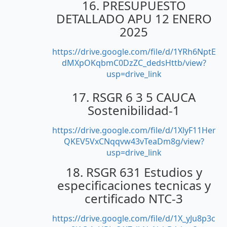
16. PRESUPUESTO
DETALLADO APU 12 ENERO
2025
https://drive.google.com/file/d/1YRh6NptE
dMXpOKqbmC0DzZC_dedsHttb/view?
usp=drive_link
17. RSGR 6 3 5 CAUCA
Sostenibilidad-1
https://drive.google.com/file/d/1XlyF11Her
QKEV5VxCNqqvw43vTeaDm8g/view?
usp=drive_link
18. RSGR 631 Estudios y
especificaciones tecnicas y
certificado NTC-3
https://drive.google.com/file/d/1X_yJu8p3c