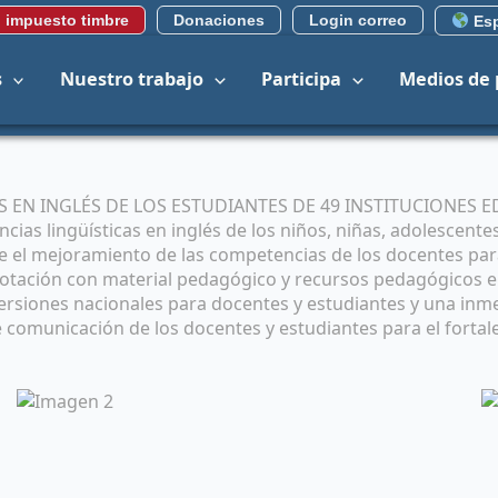
 impuesto timbre
Donaciones
Login correo
Esp
s
Nuestro trabajo
Participa
Medios de
 EN INGLÉS DE LOS ESTUDIANTES DE 49 INSTITUCIONES ED
cias lingüísticas en inglés de los niños, niñas, adolescente
e el mejoramiento de las competencias de los docentes par
 dotación con material pedagógico y recursos pedagógicos en
mersiones nacionales para docentes y estudiantes y una inm
e comunicación de los docentes y estudiantes para el fortal