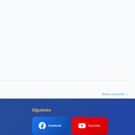
News siguiente
→
Síguenos
Facebook
YouTube