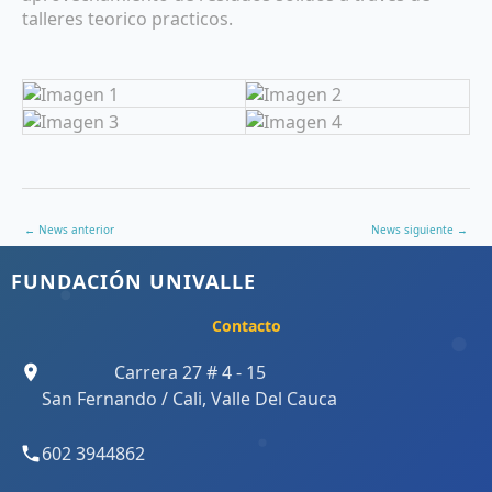
talleres teorico practicos.
←
News anterior
News siguiente
→
FUNDACIÓN UNIVALLE
Contacto
Carrera 27 # 4 - 15
San Fernando / Cali, Valle Del Cauca
602 3944862