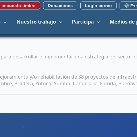
 impuesto timbre
Donaciones
Login correo
Esp
s
Nuestro trabajo
Participa
Medios de
ara desarrollar e implementar una estrategia del sector de
ejoramiento y/o rehabilitación de 38 proyectos de infraestr
mbre, Pradera, Yotoco, Yumbo, Candelaria, Florida, Buenaven