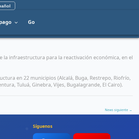
añol
 pago
Go
 la infraestructura para la reactivación económica, en el
uctura en 22 municipios (Alcalá, Buga, Restrepo, Riofrío,
tura, Tuluá, Ginebra, Vijes, Bugalagrande, El Cairo).
News siguiente
→
Síguenos