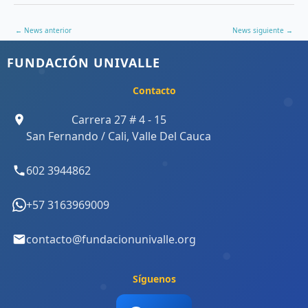
←
News anterior
News siguiente
→
FUNDACIÓN UNIVALLE
Contacto
Carrera 27 # 4 - 15
San Fernando / Cali, Valle Del Cauca
602 3944862
+57 3163969009
contacto@fundacionunivalle.org
Síguenos