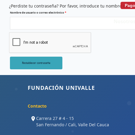
Ir
¿Perdiste tu contraseña? Por favor, introduce tu nombre de us
Pago
Obligatorio
al
Nombre de usuario o correo electrónico
*
contenido
Nosotro
Restablecer contraseña
FUNDACIÓN UNIVALLE
Contacto
Carrera 27 # 4 - 15
San Fernando / Cali, Valle Del Cauca