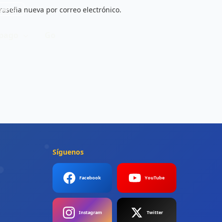
traseña nueva por correo electrónico.
añol
 pago
Go
Síguenos
Facebook
YouTube
Instagram
Twitter