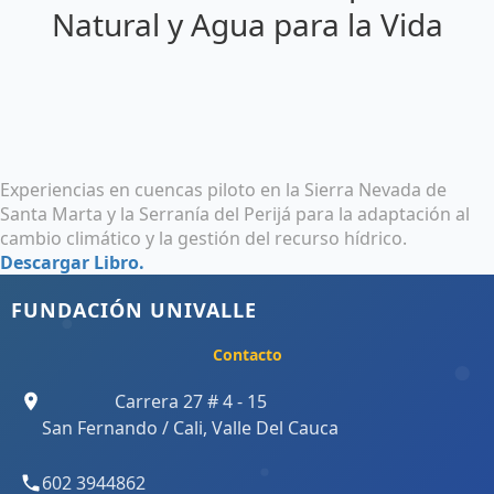
Natural y Agua para la Vida
Experiencias en cuencas piloto en la Sierra Nevada de
Santa Marta y la Serranía del Perijá para la adaptación al
cambio climático y la gestión del recurso hídrico.
Descargar Libro.
FUNDACIÓN UNIVALLE
Contacto
Carrera 27 # 4 - 15
San Fernando / Cali, Valle Del Cauca
602 3944862