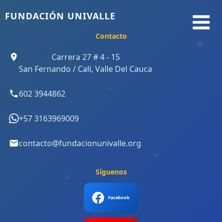
Ir
FUNDACIÓN UNIVALLE
al
contenido
Contacto
Carrera 27 # 4 - 15
San Fernando / Cali, Valle Del Cauca
602 3944862
+57 3163969009
contacto@fundacionunivalle.org
Síguenos
Facebook